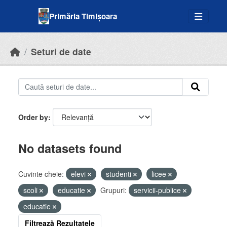
Skip to main content
Primăria Timișoara
Seturi de date
Order by
No datasets found
Cuvinte cheie:
elevi
studenti
licee
scoli
educatie
Grupuri:
servicii-publice
educatie
Filtrează Rezultatele