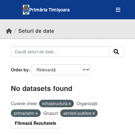
Skip to main content
Primăria Timișoara
Seturi de date
Order by
No datasets found
Cuvinte cheie:
infrastructura
Organizații:
primariatm
Grupuri:
servicii-publice
Filtrează Rezultatele