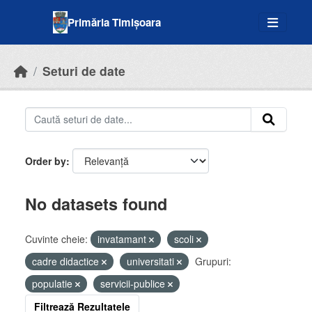
Skip to main content
Primăria Timișoara
Seturi de date
Order by
No datasets found
Cuvinte cheie:
invatamant
scoli
cadre didactice
universitati
Grupuri:
populatie
servicii-publice
Filtrează Rezultatele