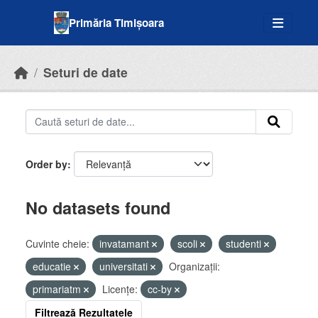
Skip to main content
Primăria Timișoara
Seturi de date
Order by
No datasets found
Cuvinte cheie:
invatamant
scoli
studenti
educatie
universitati
Organizații:
primariatm
Licenţe:
cc-by
Filtrează Rezultatele