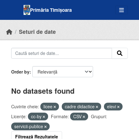
Skip to main content
Primăria Timișoara
Seturi de date
Order by
No datasets found
Cuvinte cheie:
licee
cadre didactice
elevi
Licenţe:
cc-by
Formate:
CSV
Grupuri:
servicii-publice
Filtrează Rezultatele