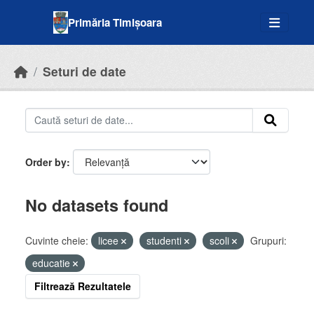
Skip to main content
Primăria Timișoara
Seturi de date
Order by
No datasets found
Cuvinte cheie:
licee
studenti
scoli
Grupuri:
educatie
Filtrează Rezultatele