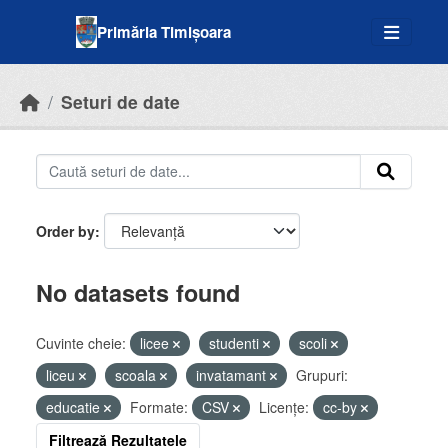
Skip to main content
Primăria Timișoara
Seturi de date
Order by
No datasets found
Cuvinte cheie:
licee
studenti
scoli
liceu
scoala
invatamant
Grupuri:
educatie
Formate:
CSV
Licenţe:
cc-by
Filtrează Rezultatele