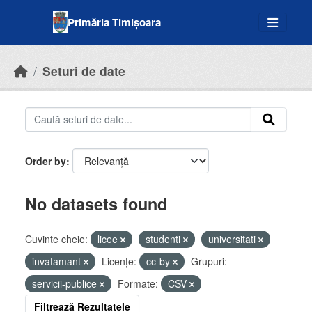
Skip to main content
Primăria Timișoara
Seturi de date
Order by
No datasets found
Cuvinte cheie:
licee
studenti
universitati
invatamant
Licenţe:
cc-by
Grupuri:
servicii-publice
Formate:
CSV
Filtrează Rezultatele