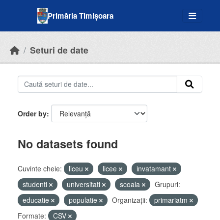
Skip to main content
Primăria Timișoara
Seturi de date
Order by
No datasets found
Cuvinte cheie:
liceu
licee
invatamant
studenti
universitati
scoala
Grupuri:
educatie
populatie
Organizații:
primariatm
Formate:
CSV