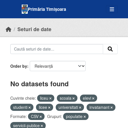
Skip to main content
Primăria Timișoara
Seturi de date
Order by
No datasets found
Cuvinte cheie:
liceu
scoala
elevi
studenti
licee
universitati
invatamant
Formate:
CSV
Grupuri:
populatie
servicii-publice