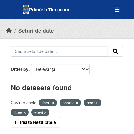
Skip to main content
Primăria Timișoara
Seturi de date
Order by
No datasets found
Cuvinte cheie:
liceu
scoala
scoli
licee
elevi
Filtrează Rezultatele