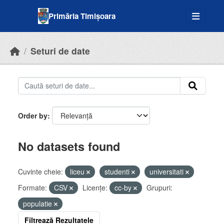
Skip to main content
Primăria Timișoara
Seturi de date
Order by
No datasets found
Cuvinte cheie:
liceu
studenti
universitati
Formate:
CSV
Licenţe:
cc-by
Grupuri:
populatie
Filtrează Rezultatele