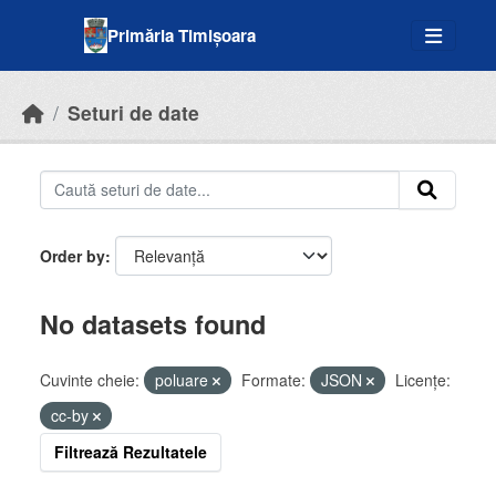
Skip to main content
Primăria Timișoara
Seturi de date
Order by
No datasets found
Cuvinte cheie:
poluare
Formate:
JSON
Licenţe:
cc-by
Filtrează Rezultatele