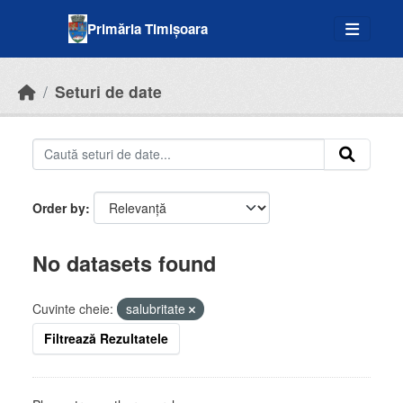
Skip to main content
Primăria Timișoara
Seturi de date
Order by
No datasets found
Cuvinte cheie:
salubritate
Filtrează Rezultatele