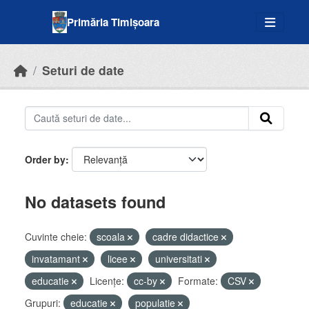
Skip to main content
Primăria Timișoara
Seturi de date
Order by
No datasets found
Cuvinte cheie:
scoala
cadre didactice
invatamant
licee
universitati
educatie
Licenţe:
cc-by
Formate:
CSV
Grupuri:
educatie
populatie