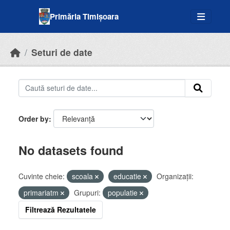
Skip to main content
Primăria Timișoara
Seturi de date
Order by
No datasets found
Cuvinte cheie:
scoala
educatie
Organizații:
primariatm
Grupuri:
populatie
Filtrează Rezultatele