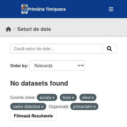
Skip to main content
Primăria Timișoara
Seturi de date
Order by
No datasets found
Cuvinte cheie:
scoala
licee
elevi
cadre didactice
Organizații:
primariatm
Filtrează Rezultatele