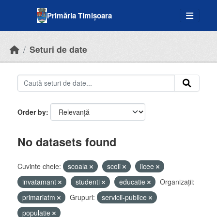
Skip to main content
Primăria Timișoara
Seturi de date
Order by
No datasets found
Cuvinte cheie:
scoala
scoli
licee
invatamant
studenti
educatie
Organizații:
primariatm
Grupuri:
servicii-publice
populatie