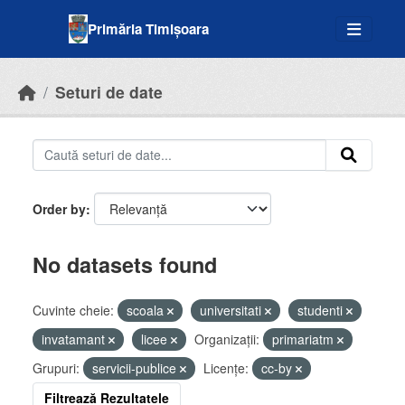
Skip to main content
Primăria Timișoara
Seturi de date
Order by
No datasets found
Cuvinte cheie:
scoala
universitati
studenti
invatamant
licee
Organizații:
primariatm
Grupuri:
servicii-publice
Licenţe:
cc-by
Filtrează Rezultatele