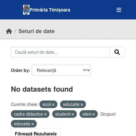
Skip to main content
Primăria Timișoara
Seturi de date
Order by
No datasets found
Cuvinte cheie:
scoli
educatie
cadre didactice
studenti
elevi
Grupuri:
educatie
Filtrează Rezultatele