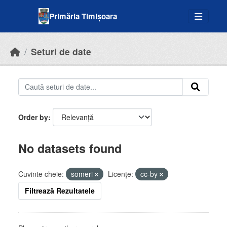
Skip to main content
Primăria Timișoara
Seturi de date
Order by
No datasets found
Cuvinte cheie:
someri
Licenţe:
cc-by
Filtrează Rezultatele