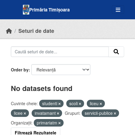
Skip to main content
Primăria Timișoara
Seturi de date
Order by
No datasets found
Cuvinte cheie:
studenti
scoli
liceu
licee
invatamant
Grupuri:
servicii-publice
Organizații:
primariatm
Filtrează Rezultatele