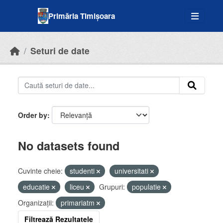
Skip to main content
Primăria Timișoara
Seturi de date
Order by
No datasets found
Cuvinte cheie:
studenti
universitati
educatie
liceu
Grupuri:
populatie
Organizații:
primariatm
Filtrează Rezultatele