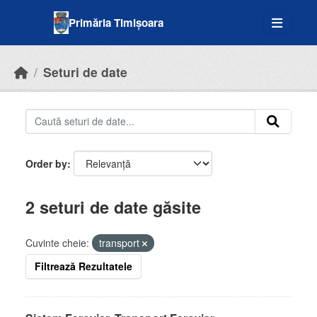
Skip to main content
Primăria Timișoara
Seturi de date
Order by
2 seturi de date găsite
Cuvinte cheie:
transport
Filtrează Rezultatele