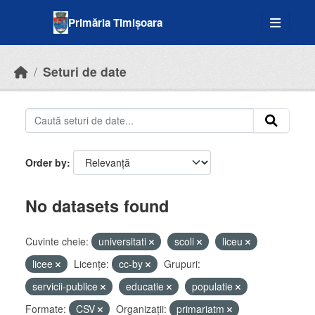
Skip to main content
Primăria Timișoara
Seturi de date
Order by
No datasets found
Cuvinte cheie:
universitati
scoli
liceu
licee
Licenţe:
cc-by
Grupuri:
servicii-publice
educatie
populatie
Formate:
CSV
Organizații:
primariatm