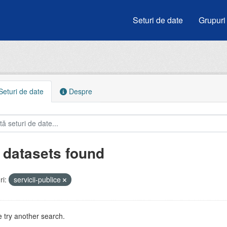
Seturi de date
Grupuri
eturi de date
Despre
 datasets found
i:
servicii-publice
 try another search.