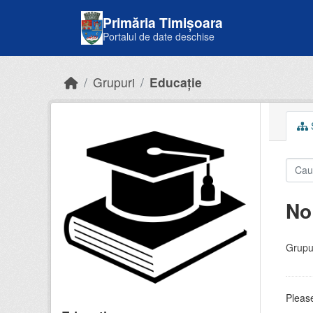
Skip to main content
Primăria Timișoara
Portalul de date deschise
Grupuri
Educație
S
No
Grupur
Please