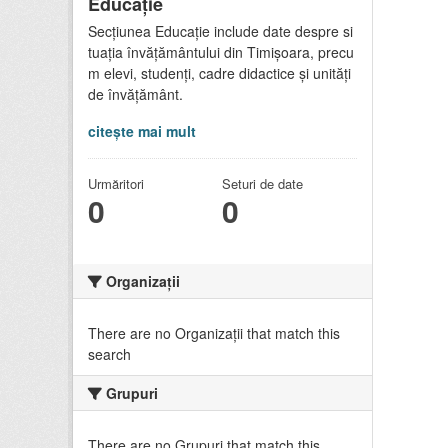
Educație
Secțiunea Educație include date despre si
tuația învățământului din Timișoara, precu
m elevi, studenți, cadre didactice și unități
de învățământ.
citește mai mult
Urmăritori
Seturi de date
0
0
Organizații
There are no Organizații that match this
search
Grupuri
There are no Grupuri that match this