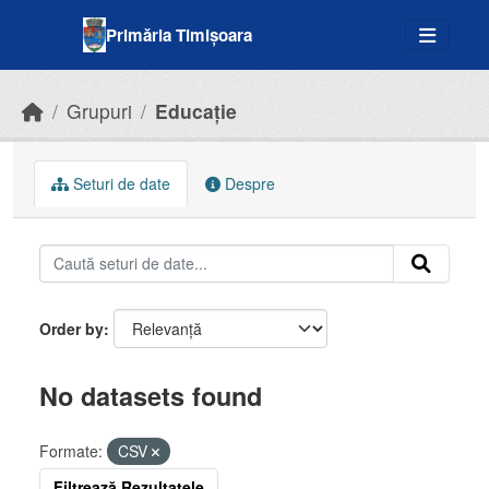
Skip to main content
Primăria Timișoara
Grupuri
Educație
Seturi de date
Despre
Order by
No datasets found
Formate:
CSV
Filtrează Rezultatele