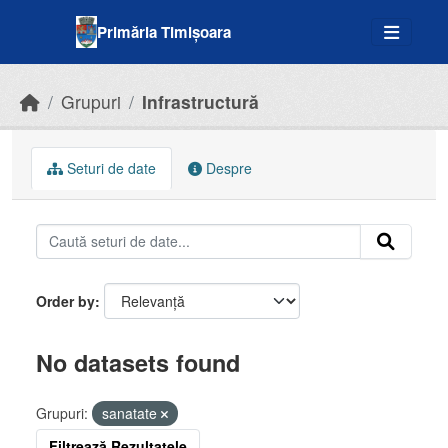
Skip to main content
Primăria Timișoara
Grupuri
Infrastructură
Seturi de date
Despre
Order by
No datasets found
Grupuri:
sanatate
Filtrează Rezultatele