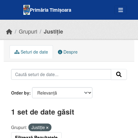
Skip to main content
Primăria Timișoara
Grupuri
Justiție
Seturi de date
Despre
Order by
1 set de date găsit
Grupuri:
Justiție
Filtrează Rezultatele