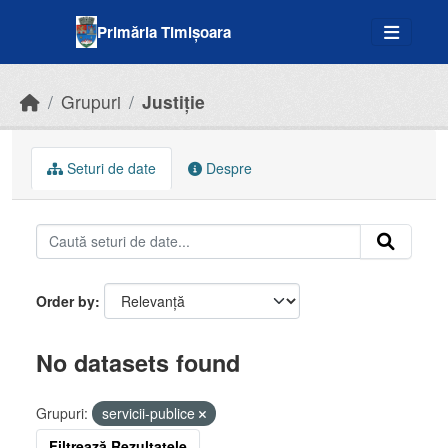
Skip to main content
Primăria Timișoara
Grupuri
Justiție
Seturi de date
Despre
Order by
No datasets found
Grupuri:
servicii-publice
Filtrează Rezultatele