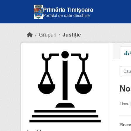
Skip to main content
Primăria Timișoara
Portalul de date deschise
Grupuri
Justiție
S
No
Licenţ
Please