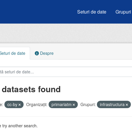
Seturi de date
Grupuri
eturi de date
Despre
 datasets found
e:
cc-by
Organizații:
primariatm
Grupuri:
infrastructura
 try another search.