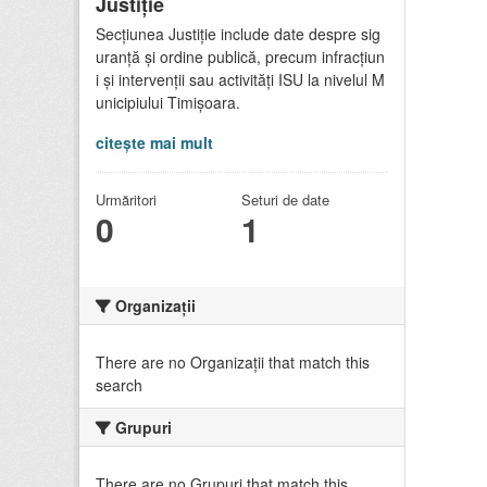
Justiție
Secțiunea Justiție include date despre sig
uranță și ordine publică, precum infracțiun
i și intervenții sau activități ISU la nivelul M
unicipiului Timișoara.
citește mai mult
Urmăritori
Seturi de date
0
1
Organizații
There are no Organizații that match this
search
Grupuri
There are no Grupuri that match this