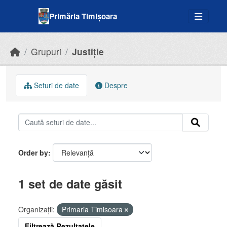
Skip to main content
Primăria Timișoara
Grupuri
Justiție
Seturi de date
Despre
Order by
1 set de date găsit
Organizații:
Primaria Timisoara
Filtrează Rezultatele