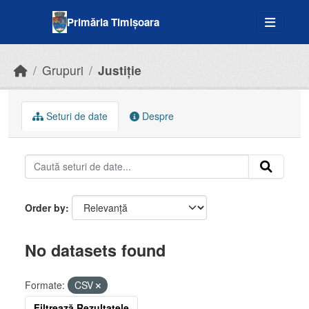
Skip to main content
Primăria Timișoara
Grupuri
Justiție
Seturi de date
Despre
Order by
No datasets found
Formate:
CSV
Filtrează Rezultatele