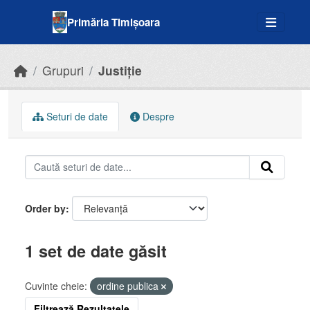
Skip to main content
Primăria Timișoara
Grupuri
Justiție
Seturi de date
Despre
Order by
1 set de date găsit
Cuvinte cheie:
ordine publica
Filtrează Rezultatele