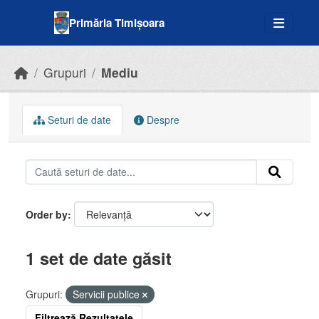
Skip to main content
Primăria Timișoara
Grupuri
Mediu
Seturi de date
Despre
Order by
1 set de date găsit
Grupuri:
Servicii publice
Filtrează Rezultatele