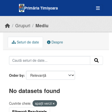
Skip to main content
Primăria Timișoara
Grupuri
Mediu
Seturi de date
Despre
Order by
No datasets found
Cuvinte cheie:
spații verzi
Filtrează Rezultatele