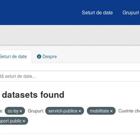
Seturi de date
Grupuri
eturi de date
Despre
 datasets found
e:
cc-by
Grupuri:
servicii-publice
mobilitate
Cuvinte ch
sport public