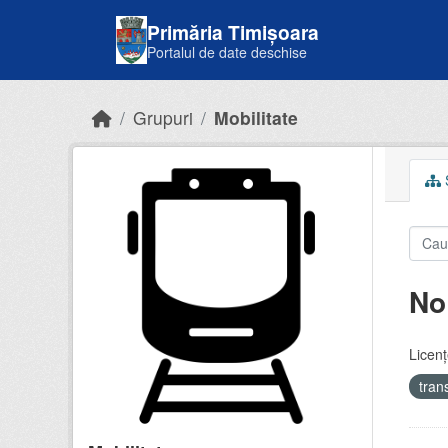
Skip to main content
Primăria Timișoara
Portalul de date deschise
Grupuri
Mobilitate
S
No
Licenţ
tran