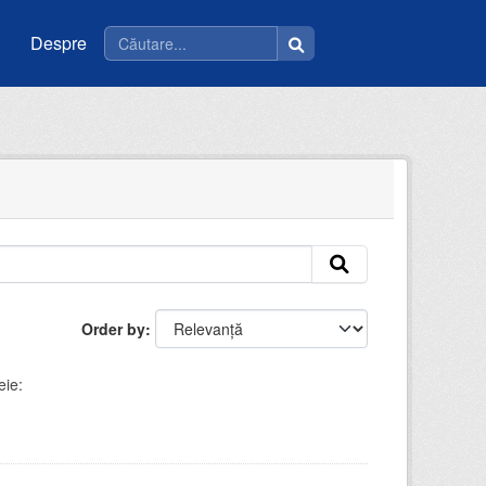
Despre
Order by
eie: