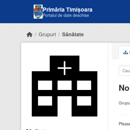
Skip to main content
Primăria Timișoara
Portalul de date deschise
Grupuri
Sănătate
S
No
Grupur
Please