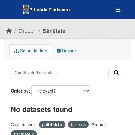
Skip to main content
Primăria Timișoara
Grupuri
Sănătate
Seturi de date
Despre
Order by
No datasets found
Cuvinte cheie:
policlinici
farma
Grupuri:
sanatate