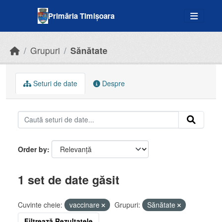
Skip to main content
Primăria Timișoara
Grupuri
Sănătate
Seturi de date
Despre
Order by
1 set de date găsit
Cuvinte cheie:
vaccinare
Grupuri:
Sănătate
Filtrează Rezultatele