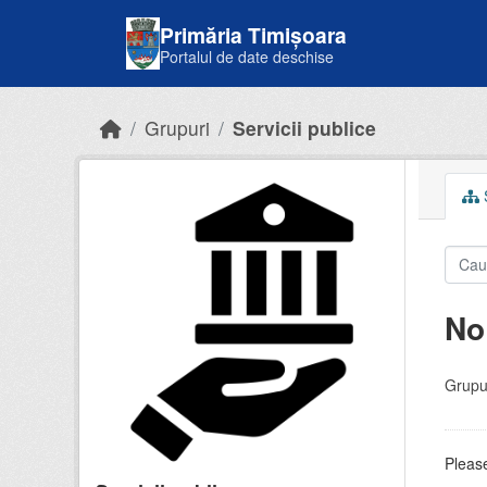
Skip to main content
Primăria Timișoara
Portalul de date deschise
Grupuri
Servicii publice
S
No
Grupur
Please