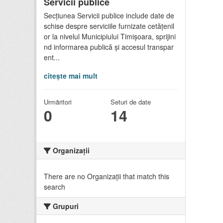
Servicii publice
Secțiunea Servicii publice include date de
schise despre serviciile furnizate cetățenil
or la nivelul Municipiului Timișoara, sprijini
nd informarea publică și accesul transpar
ent...
citește mai mult
Urmăritori
Seturi de date
0
14
Organizații
There are no Organizații that match this
search
Grupuri