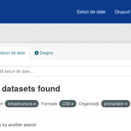
Seturi de date
Grupuri
eturi de date
Despre
 datasets found
i:
infrastructura
Formate:
CSV
Organizații:
primariatm
 try another search.