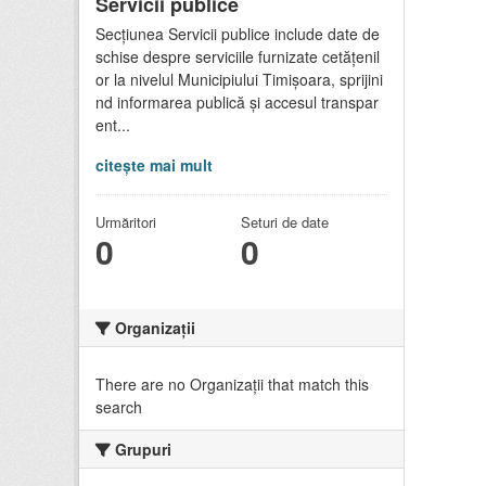
Servicii publice
Secțiunea Servicii publice include date de
schise despre serviciile furnizate cetățenil
or la nivelul Municipiului Timișoara, sprijini
nd informarea publică și accesul transpar
ent...
citește mai mult
Urmăritori
Seturi de date
0
0
Organizații
There are no Organizații that match this
search
Grupuri