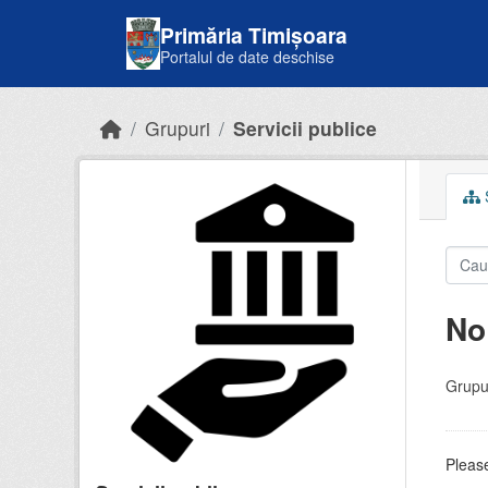
Skip to main content
Primăria Timișoara
Portalul de date deschise
Grupuri
Servicii publice
S
No
Grupur
Please