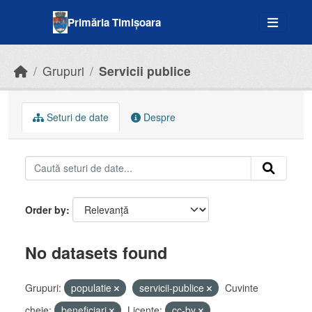
Skip to main content
Primăria Timișoara
Grupuri
Servicii publice
Seturi de date
Despre
Order by
No datasets found
Grupuri:
populatie
servicii-publice
Cuvinte
cheie:
beneficiari
Licenţe:
cc-by