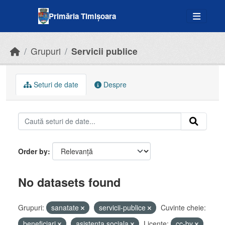
Skip to main content
Primăria Timișoara
Grupuri
Servicii publice
Seturi de date
Despre
Order by
No datasets found
Grupuri:
sanatate
servicii-publice
Cuvinte cheie:
beneficiari
asistenta sociala
Licenţe:
cc-by