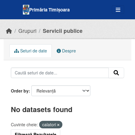
Skip to main content
Primăria Timișoara
Grupuri
Servicii publice
Seturi de date
Despre
Order by
No datasets found
Cuvinte cheie:
calatori
Filtrează Rezultatele