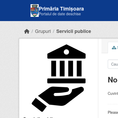
Skip to main content
Primăria Timișoara
Portalul de date deschise
Grupuri
Servicii publice
S
No
Cuvint
Please