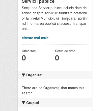
Servicii publice
Secțiunea Servicii publice include date de
schise despre serviciile furnizate cetățenil
or la nivelul Municipiului Timișoara, sprijini
nd informarea publică și accesul transpar
ent...
citește mai mult
Urmăritori
Seturi de date
0
0
Organizații
There are no Organizații that match this
search
Grupuri