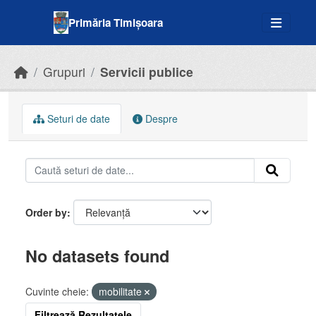
Skip to main content
Primăria Timișoara
Grupuri
Servicii publice
Seturi de date
Despre
Order by
No datasets found
Cuvinte cheie:
mobilitate
Filtrează Rezultatele