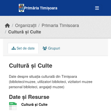
Skip to main content
Primăria Timișoara
Organizații
Primaria Timisoara
Cultură și Culte
Set de date
Grupuri
Cultură și Culte
Date despre situația culturală din Timișoara
(biblioteci/muzee, utilizatori biblioteci, vizitatori muzee
personal biblioteci, angajați muzee)
Date și Resurse
Cultură și Culte