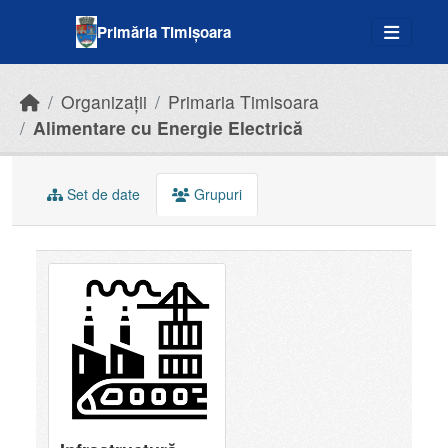
Skip to main content
Primăria Timișoara
Organizații
Primaria Timisoara
Alimentare cu Energie Electrică
Set de date
Grupuri