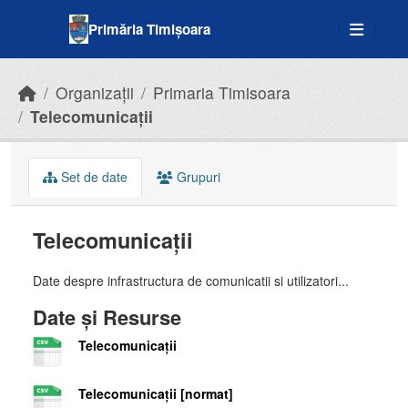
Skip to main content
Primăria Timișoara
Organizații
Primaria Timisoara
Telecomunicații
Set de date
Grupuri
Telecomunicații
Date despre infrastructura de comunicatii si utilizatori...
Date și Resurse
Telecomunicații
Telecomunicații [normat]